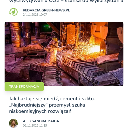
wychwytywaniu CO2 – szansa do wykorzystania
REDAKCJA GREEN-NEWS.PL
24.11.2025 10:07
TRANSFORMACJA
Jak hartuje się miedź, cement i szkło.
„Najbrudniejszy” przemysł szuka
niskoemisyjnych rozwiązań
ALEKSANDRA MAJDA
06.11.2025 11:15