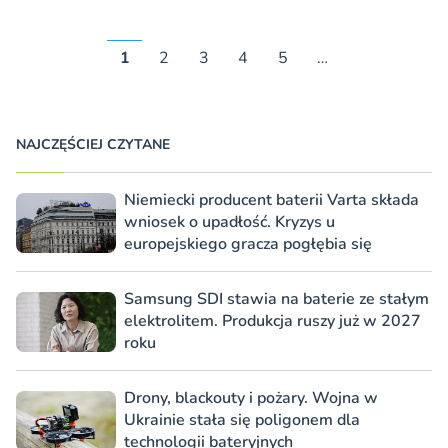
1
2
3
4
5
…
NAJCZĘŚCIEJ CZYTANE
Niemiecki producent baterii Varta składa
wniosek o upadłość. Kryzys u
europejskiego gracza pogłębia się
Samsung SDI stawia na baterie ze stałym
elektrolitem. Produkcja ruszy już w 2027
roku
Drony, blackouty i pożary. Wojna w
Ukrainie stała się poligonem dla
technologii bateryjnych