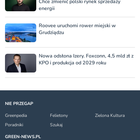
Chce zmienić polski rynek sprzedaży
energii
Roovee uruchomi rower miejski w
Grudziądzu
Nowa odsłona Izery. Foxconn, 4,5 mld zł z
KPO i produkcja od 2029 roku
NIE PRZEGAP
Greenpedia
Felietony
Zielona Kultura
Poradniki
Szukaj
GREEN-NEWS.PL