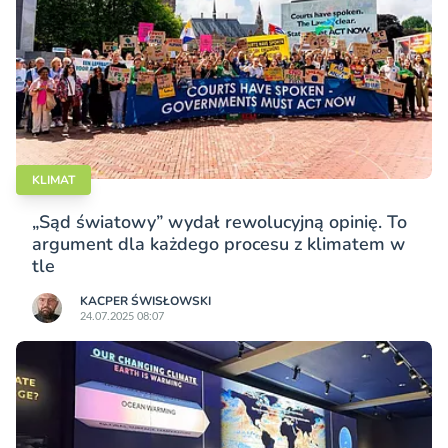
KLIMAT
„Sąd światowy” wydał rewolucyjną opinię. To
argument dla każdego procesu z klimatem w
tle
KACPER ŚWISŁO­WSKI
24.07.2025 08:07