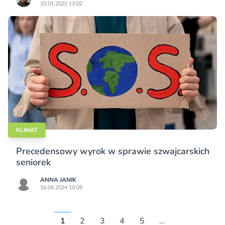
10.01.2025 13:02
KLIMAT
Precedensowy wyrok w sprawie szwajcarskich
seniorek
ANNA JANIK
16.04.2024 10:08
1
2
3
4
5
…