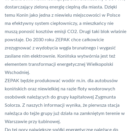
dostarczający zieloną energię cieplną dla miasta. Dzięki
temu Konin jako jedna z niewielu miejscowości w Polsce
ma efektywny system ciepłowniczy, a mieszkańcy nie
muszą ponosić kosztów emisji CO2. Drugi taki blok właśnie
powstaje. Do 2030 roku ZEPAK chce całkowicie
zrezygnować z wydobycia węgla brunatnego i wygasić
zasilane nim elektrownie. Konińska wytwórnia jest też
elementem transformacji energetycznej Wielkopolski
Wschodniej.
ZEPAK będzie produkować wodór m.in. dla autobusów
konińskich oraz niewielkiej na razie floty wodorowych
osobówek należących do grupy kapitałowej
Zygmunta
Solorza. Z naszych informacji wynika, że pierwsza stacja
należąca do tejże grupy już działa na zamkniętym terenie w
Warszawie przy Łubinowej
.
Do tej pory największe spółki energetyczne należące do