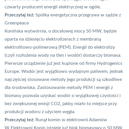
czwarty producent energii elektrycznej w ogóle.
Przeczytaj też:
Spółka energetyczna przegrywa w sądzie z
Greenpeace
Konińska wytwórnia, o docelowej mocy 50 MW, będzie
oparta na dziesięciu elektrolizerach z membraną
elektrolitowo-polimerową (PEM). Energii do elektrolizy
(czyli rozłożenia wody na tlen i wodór) dostarczy biomasa.
Pierwsze urządzenie już jest kupione od firmy Hydrogenics
Europe. Wodór jest wyjątkowo wydajnym paliwem, jednak
najczęściej stosowane metody jego produkcji są szkodliwe
dla środowiska. Zastosowanie metody PEM i energii z
biomasy pozwala uzyskać wodór o wyjątkowej czystości i
bez zwiększonej emisji CO2, jakby miało to miejsce przy
produkcji wodoru z użyciem węgla.
Przeczytaj też:
Runął komin w elektrowni Adamów
W Elektrowni Konin istnieje już blok
biomasowy
o 50 MW,