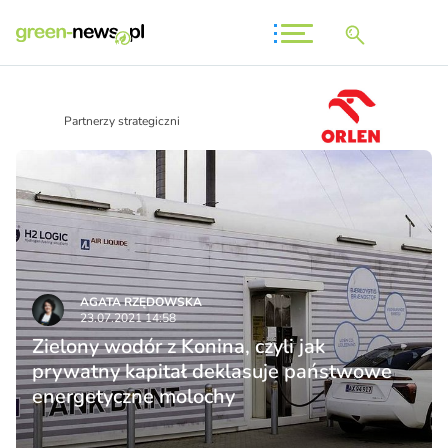
Partnerzy strategiczni
AGATA RZĘDOWSKA
23.07.2021 14:58
Zielony wodór z Konina, czyli jak
prywatny kapitał deklasuje państwowe
energetyczne molochy