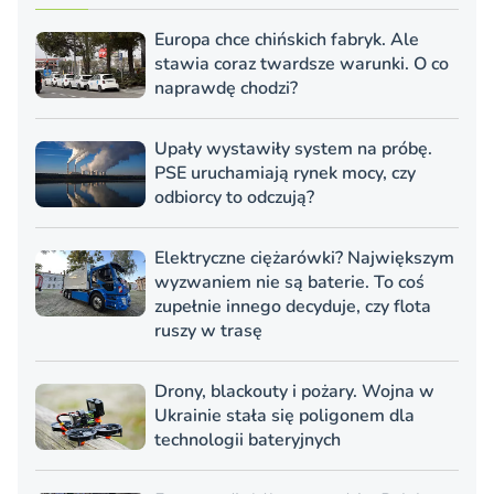
Europa chce chińskich fabryk. Ale
stawia coraz twardsze warunki. O co
naprawdę chodzi?
Upały wystawiły system na próbę.
PSE uruchamiają rynek mocy, czy
odbiorcy to odczują?
Elektryczne ciężarówki? Największym
wyzwaniem nie są baterie. To coś
zupełnie innego decyduje, czy flota
ruszy w trasę
Drony, blackouty i pożary. Wojna w
Ukrainie stała się poligonem dla
technologii bateryjnych