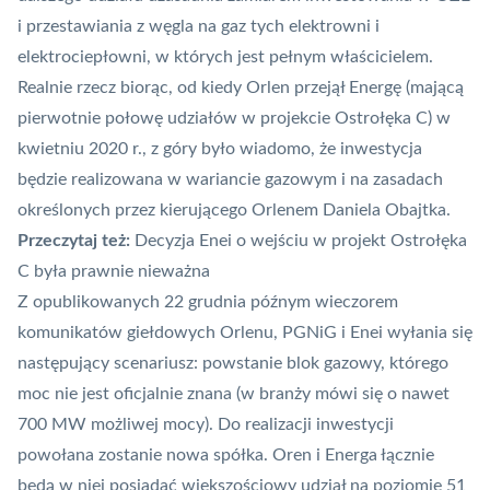
i przestawiania z węgla na gaz tych elektrowni i
elektrociepłowni, w których jest pełnym właścicielem.
Realnie rzecz biorąc, od kiedy
Orlen przejął Energę
(mającą
pierwotnie połowę udziałów w projekcie Ostrołęka C) w
kwietniu 2020 r., z góry było wiadomo, że inwestycja
będzie realizowana w wariancie gazowym i na zasadach
określonych przez kierującego Orlenem Daniela Obajtka.
Przeczytaj też:
Decyzja Enei o wejściu w projekt Ostrołęka
C była prawnie nieważna
Z opublikowanych 22 grudnia późnym wieczorem
komunikatów giełdowych Orlenu, PGNiG i Enei wyłania się
następujący scenariusz: powstanie blok gazowy, którego
moc nie jest oficjalnie znana (w branży mówi się o nawet
700 MW możliwej mocy). Do realizacji inwestycji
powołana zostanie nowa spółka. Oren i Energa łącznie
będą w niej posiadać większościowy udział na poziomie 51