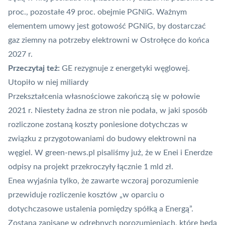
proc., pozostałe 49 proc. obejmie PGNiG. Ważnym
elementem umowy jest gotowość PGNiG, by dostarczać
gaz ziemny na potrzeby elektrowni w Ostrołęce do końca
2027 r.
Przeczytaj też:
GE rezygnuje z energetyki węglowej.
Utopiło w niej miliardy
Przekształcenia własnościowe zakończą się w połowie
2021 r. Niestety żadna ze stron nie podała, w jaki sposób
rozliczone zostaną koszty poniesione dotychczas w
związku z przygotowaniami do budowy elektrowni na
węgiel. W green-news.pl pisaliśmy już, że w Enei i Enerdze
odpisy na projekt
przekroczyły łącznie 1 mld zł
.
Enea wyjaśnia tylko, że zawarte wczoraj porozumienie
przewiduje rozliczenie kosztów „w oparciu o
dotychczasowe ustalenia pomiędzy spółką a Energą”.
Zostaną zapisane w odrębnych porozumieniach, które będą