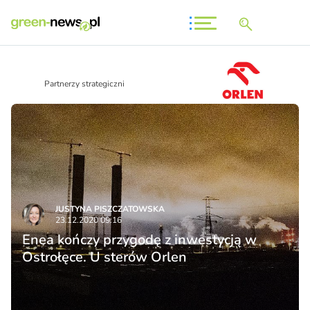
Partnerzy strategiczni
JUSTYNA PISZCZATOWSKA
23.12.2020 09:16
Enea kończy przygodę z inwestycją w
Ostrołęce. U sterów Orlen