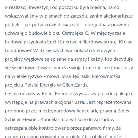
o realizacji inwestycji od początku była błędna, na co
wskazywaliśmy w pismach do zarządu, zanim akcjonariusze
podjęli – jak potwierdził dzisiaj sąd – niezgodną z prawem
uchwałę o budowie bloku Ostrołęka C. W międzyczasie
budowa przyniosła Enei i Enerdze miliardową stratę. Kto za
to odpowie? W dzisiejszych warunkach rynkowych
projekty węglowe są spisane na straty i każdy, kto decyduje
się w nie inwestować, naraża swoją firmę i jej akcjonariuszy
na wielkie ryzyko – mówi Ilona Jędrasik, kierowniczka
projektu Polska Energia w ClientEarth.
CE ma udziały w Enei i Enerdze (wystarczy po jednej akcji) i
występuje na prawach akcjonariusza. Jest reprezentowana
pro bono przez międzynarodową kancelarię prawną Boies
Schiller Flexner. Kancelaria ta w liście do zarządów
ostrzegała obie kontrolowane przez państwo firmy, że
decyzja o zaangażowaniu w projekt Ostrołęka C może