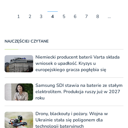
1
2
3
4
5
6
7
8
…
NAJCZĘŚCIEJ CZYTANE
Niemiecki producent baterii Varta składa
wniosek o upadłość. Kryzys u
europejskiego gracza pogłębia się
Samsung SDI stawia na baterie ze stałym
elektrolitem. Produkcja ruszy już w 2027
roku
Drony, blackouty i pożary. Wojna w
Ukrainie stała się poligonem dla
technologii bateryjnych