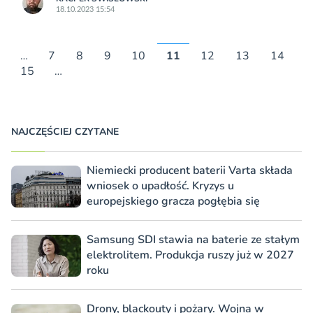
18.10.2023 15:54
…
7
8
9
10
11
12
13
14
15
…
NAJCZĘŚCIEJ CZYTANE
Niemiecki producent baterii Varta składa
wniosek o upadłość. Kryzys u
europejskiego gracza pogłębia się
Samsung SDI stawia na baterie ze stałym
elektrolitem. Produkcja ruszy już w 2027
roku
Drony, blackouty i pożary. Wojna w