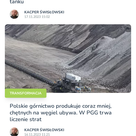
tanku
KACPER ŚWISŁO­WSKI
17.11.2023 15:02
TRANSFORMACJA
Polskie górnictwo produkuje coraz mniej,
chętnych na węgiel ubywa. W PGG trwa
liczenie strat
KACPER ŚWISŁO­WSKI
16.11.2023 11:21