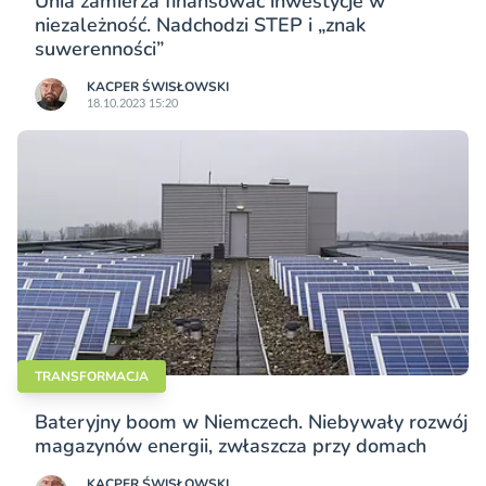
Unia zamierza finansować inwestycje w
niezależność. Nadchodzi STEP i „znak
suwerenności”
KACPER ŚWISŁO­WSKI
18.10.2023 15:20
TRANSFORMACJA
Bateryjny boom w Niemczech. Niebywały rozwój
magazynów energii, zwłaszcza przy domach
KACPER ŚWISŁO­WSKI