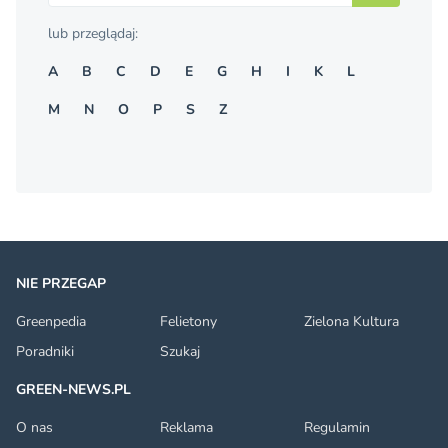
lub przeglądaj:
A
B
C
D
E
G
H
I
K
L
M
N
O
P
S
Z
NIE PRZEGAP
Greenpedia
Felietony
Zielona Kultura
Poradniki
Szukaj
GREEN-NEWS.PL
O nas
Reklama
Regulamin