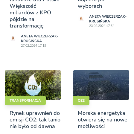
Większość
wyborach
miliardów z KPO
ANETA WIECZERZAK-
pójdzie na
KRUSIŃSKA
transformację
23.02.2024 17:54
ANETA WIECZERZAK-
KRUSIŃSKA
27.02.2024 17:15
TRANSFORMACJA
OZE
Rynek uprawnień do
Morska energetyka
emisji CO2: tak tanio
otwiera się na nowe
nie było od dawna
możliwości