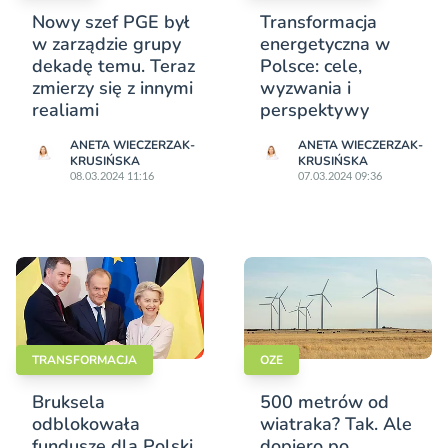
Nowy szef PGE był
Transformacja
w zarządzie grupy
energetyczna w
dekadę temu. Teraz
Polsce: cele,
zmierzy się z innymi
wyzwania i
realiami
perspektywy
ANETA WIECZERZAK-
ANETA WIECZERZAK-
KRUSIŃSKA
KRUSIŃSKA
08.03.2024 11:16
07.03.2024 09:36
TRANSFORMACJA
OZE
Bruksela
500 metrów od
odblokowała
wiatraka? Tak. Ale
fundusze dla Polski.
dopiero po