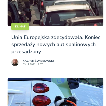
KLIMAT
Unia Europejska zdecydowała. Koniec
sprzedaży nowych aut spalinowych
przesądzony
KACPER ŚWISŁO­WSKI
03.11.2022 12:57