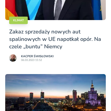
KLIMAT
Zakaz sprzedaży nowych aut
spalinowych w UE napotkał opór. Na
czele „buntu” Niemcy
KACPER ŚWISŁO­WSKI
06.03.2023 15:52