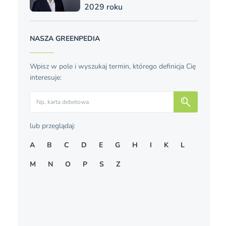
2029 roku
NASZA GREENPEDIA
Wpisz w pole i wyszukaj termin, którego definicja Cię
interesuje:
Szukaj
lub przeglądaj:
A
B
C
D
E
G
H
I
K
L
M
N
O
P
S
Z