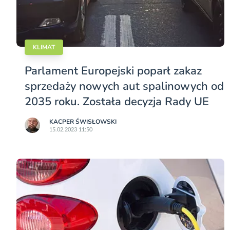
KLIMAT
Parlament Europejski poparł zakaz
sprzedaży nowych aut spalinowych od
2035 roku. Została decyzja Rady UE
KACPER ŚWISŁO­WSKI
15.02.2023 11:50