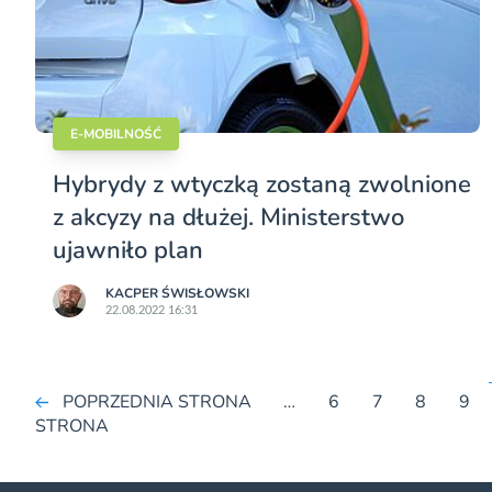
E-MOBILNOŚĆ
Hybrydy z wtyczką zostaną zwolnione
z akcyzy na dłużej. Ministerstwo
ujawniło plan
KACPER ŚWISŁO­WSKI
22.08.2022 16:31
POPRZEDNIA STRONA
…
6
7
8
9
STRONA