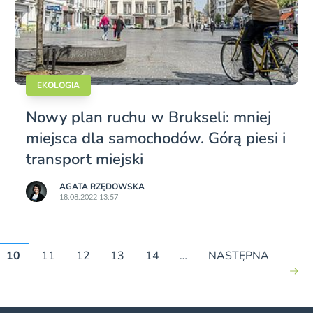
EKOLOGIA
Nowy plan ruchu w Brukseli: mniej
miejsca dla samochodów. Górą piesi i
transport miejski
AGATA RZĘDOWSKA
18.08.2022 13:57
10
11
12
13
14
…
NASTĘPNA