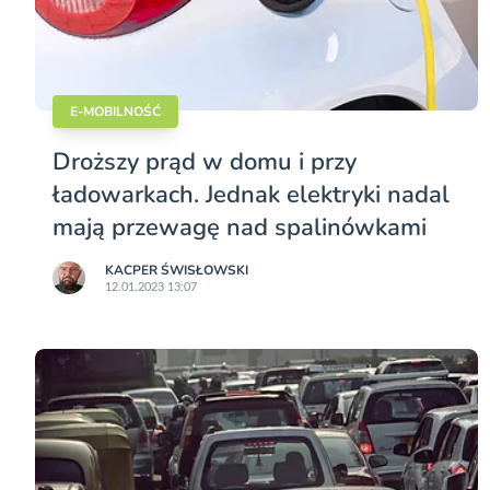
E-MOBILNOŚĆ
Droższy prąd w domu i przy
ładowarkach. Jednak elektryki nadal
mają przewagę nad spalinówkami
KACPER ŚWISŁO­WSKI
12.01.2023 13:07