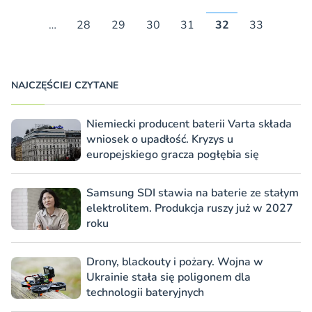
…
28
29
30
31
32
33
NAJCZĘŚCIEJ CZYTANE
Niemiecki producent baterii Varta składa
wniosek o upadłość. Kryzys u
europejskiego gracza pogłębia się
Samsung SDI stawia na baterie ze stałym
elektrolitem. Produkcja ruszy już w 2027
roku
Drony, blackouty i pożary. Wojna w
Ukrainie stała się poligonem dla
technologii bateryjnych