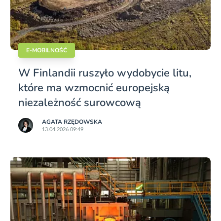
E-MOBILNOŚĆ
W Finlandii ruszyło wydobycie litu,
które ma wzmocnić europejską
niezależność surowcową
AGATA RZĘDOWSKA
13.04.2026 09:49