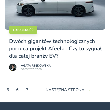
E-MOBILNOŚĆ
Dwóch gigantów technologicznych
porzuca projekt Afeela . Czy to sygnał
dla całej branży EV?
AGATA RZĘDOWSKA
30.03.2026 07:00
5
6
7
…
NASTĘPNA STRONA