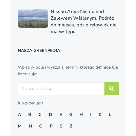
Nissan Ariya Nismo nad
Zalewem Wiślanym. Podróż
do miejsca, gdzie człowiek nie
ma wstępu
NASZA GREENPEDIA
Wpisz w pole i wyszukaj termin, którego definicja Cię
interesuje:
Szukaj
lub przeglądaj:
A
B
C
D
E
G
H
I
K
L
M
N
O
P
S
Z