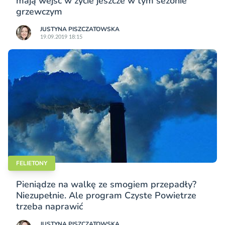
mają wejść w życie jeszcze w tym sezonie
grzewczym
JUSTYNA PISZCZATOWSKA
19.09.2019 18:15
FELIETONY
Pieniądze na walkę ze smogiem przepadły?
Niezupełnie. Ale program Czyste Powietrze
trzeba naprawić
JUSTYNA PISZCZATOWSKA