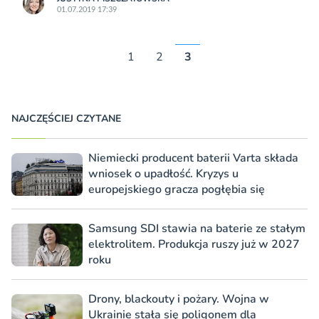
01.07.2019 17:39
1
2
3
NAJCZĘŚCIEJ CZYTANE
Niemiecki producent baterii Varta składa
wniosek o upadłość. Kryzys u
europejskiego gracza pogłębia się
Samsung SDI stawia na baterie ze stałym
elektrolitem. Produkcja ruszy już w 2027
roku
Drony, blackouty i pożary. Wojna w
Ukrainie stała się poligonem dla