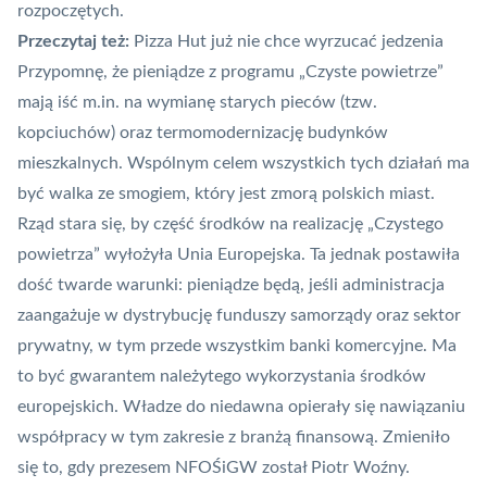
rozpoczętych.
Przeczytaj też:
Pizza Hut już nie chce wyrzucać jedzenia
Przypomnę, że pieniądze z programu „Czyste powietrze”
mają iść m.in. na wymianę starych pieców (tzw.
kopciuchów) oraz termomodernizację budynków
mieszkalnych. Wspólnym celem wszystkich tych działań ma
być walka ze smogiem, który jest
zmorą polskich miast
.
Rząd stara się, by część środków na realizację „Czystego
powietrza” wyłożyła Unia Europejska. Ta jednak postawiła
dość twarde warunki: pieniądze będą, jeśli administracja
zaangażuje w dystrybucję funduszy samorządy oraz sektor
prywatny, w tym przede wszystkim banki komercyjne. Ma
to być gwarantem należytego wykorzystania środków
europejskich. Władze do niedawna opierały się nawiązaniu
współpracy w tym zakresie z branżą finansową. Zmieniło
się to, gdy prezesem NFOŚiGW został Piotr Woźny.