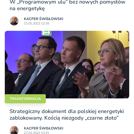
W „Programowym ulu” bez nowych pomysłów
na energetykę
KACPER ŚWISŁO­WSKI
15.05.2023 12:58
TRANSFORMACJA
Strategiczny dokument dla polskiej energetyki
zablokowany. Kością niezgody „czarne złoto”
KACPER ŚWISŁO­WSKI
27.03.2023 13:25