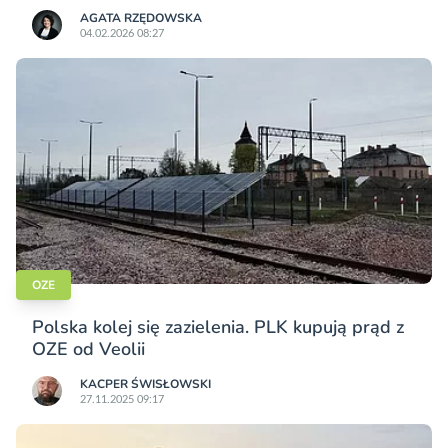
AGATA RZĘDOWSKA
04.02.2026 08:27
OZE
Polska kolej się zazielenia. PLK kupują prąd z
OZE od Veolii
KACPER ŚWISŁO­WSKI
27.11.2025 09:17