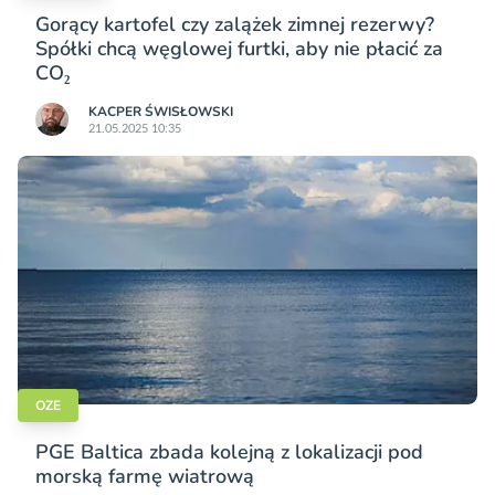
Gorący kartofel czy zalążek zimnej rezerwy?
Spółki chcą węglowej furtki, aby nie płacić za
CO₂
KACPER ŚWISŁO­WSKI
21.05.2025 10:35
OZE
PGE Baltica zbada kolejną z lokalizacji pod
morską farmę wiatrową