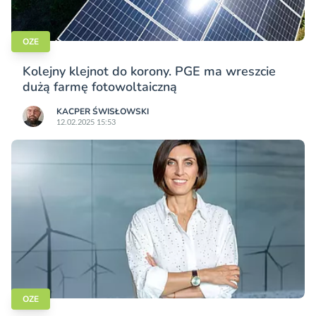
OZE
Kolejny klejnot do korony. PGE ma wreszcie
dużą farmę fotowoltaiczną
KACPER ŚWISŁO­WSKI
12.02.2025 15:53
OZE