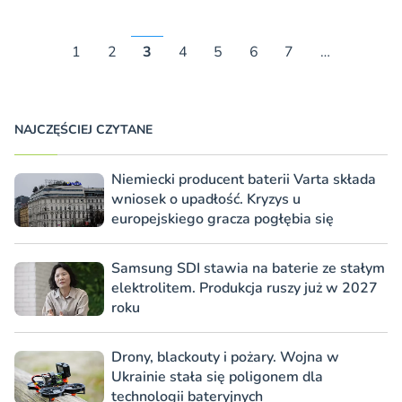
1
2
3
4
5
6
7
…
NAJCZĘŚCIEJ CZYTANE
Niemiecki producent baterii Varta składa
wniosek o upadłość. Kryzys u
europejskiego gracza pogłębia się
Samsung SDI stawia na baterie ze stałym
elektrolitem. Produkcja ruszy już w 2027
roku
Drony, blackouty i pożary. Wojna w
Ukrainie stała się poligonem dla
technologii bateryjnych