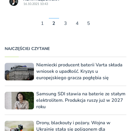
16.10.2021 10:43
1
2
3
4
5
NAJCZĘŚCIEJ CZYTANE
Niemiecki producent baterii Varta składa
wniosek o upadłość. Kryzys u
europejskiego gracza pogłębia się
Samsung SDI stawia na baterie ze stałym
elektrolitem. Produkcja ruszy już w 2027
roku
Drony, blackouty i pożary. Wojna w
Ukrainie stała się poligonem dla