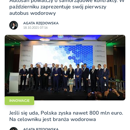
Autosan powalczy o samorządowe kontrakty. W
październiku zaprezentuje swój pierwszy
autobus wodorowy
AGATA RZĘDOWSKA
18.10.2021 07:16
INNOWACJE
Jeśli się uda, Polska zyska nawet 800 mln euro.
Na celowniku jest branża wodorowa
AGATA RZĘDOWSKA