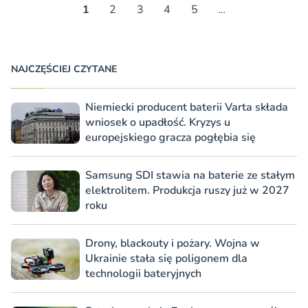
1
2
3
4
5
…
NAJCZĘŚCIEJ CZYTANE
Niemiecki producent baterii Varta składa
wniosek o upadłość. Kryzys u
europejskiego gracza pogłębia się
Samsung SDI stawia na baterie ze stałym
elektrolitem. Produkcja ruszy już w 2027
roku
Drony, blackouty i pożary. Wojna w
Ukrainie stała się poligonem dla
technologii bateryjnych