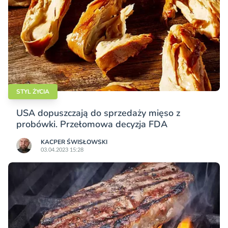
STYL ŻYCIA
USA dopuszczają do sprzedaży mięso z
probówki. Przełomowa decyzja FDA
KACPER ŚWISŁO­WSKI
03.04.2023 15:28