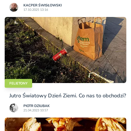
KACPER ŚWISŁO­WSKI
17.10.2025 13:16
FELIETONY
Jutro Światowy Dzień Ziemi. Co nas to obchodzi?
PIOTR DZIUBAK
21.04.2023 10:57