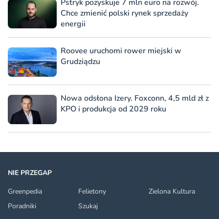
Pstryk pozyskuje 7 mln euro na rozwój.
Chce zmienić polski rynek sprzedaży
energii
Roovee uruchomi rower miejski w
Grudziądzu
Nowa odsłona Izery. Foxconn, 4,5 mld zł z
KPO i produkcja od 2029 roku
NIE PRZEGAP
Greenpedia
Felietony
Zielona Kultura
Poradniki
Szukaj