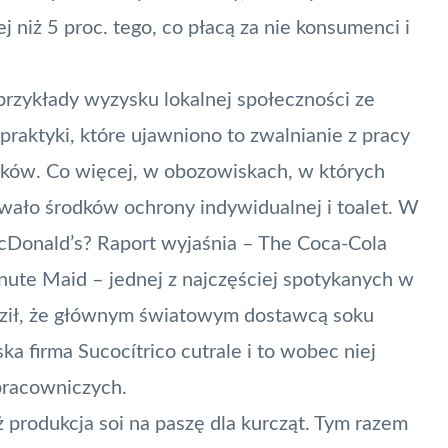
 niż 5 proc. tego, co płacą za nie konsumenci i
przykłady wyzysku lokalnej społeczności ze
raktyki, które ujawniono to zwalnianie z pracy
ików. Co więcej, w obozowiskach, w których
ało środków ochrony indywidualnej i toalet. W
i McDonald’s? Raport wyjaśnia – The Coca-Cola
ute Maid – jednej z najczęściej spotykanych w
edził, że głównym światowym dostawcą soku
ka firma Sucocítrico cutrale i to wobec niej
pracowniczych.
produkcja soi na paszę dla kurcząt. Tym razem