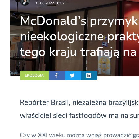
31.08.2022 16:07
McDonald’s przymyka
nieekologiczne prakty
tego kraju trafiają na
EKOLOGIA
Repórter Brasil, niezależna brazylij
właściciel sieci fastfoodów ma na s
Czy w XXl wieku można wciąż prowadzić gra