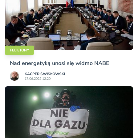
FELIETONY
Nad energetyką unosi się widmo NABE
KACPER ŚWISŁO­WSKI
17.06.2022 12:20