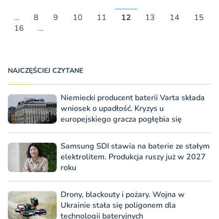
…
8
9
10
11
12
13
14
15
16
…
NAJCZĘŚCIEJ CZYTANE
Niemiecki producent baterii Varta składa
wniosek o upadłość. Kryzys u
europejskiego gracza pogłębia się
Samsung SDI stawia na baterie ze stałym
elektrolitem. Produkcja ruszy już w 2027
roku
Drony, blackouty i pożary. Wojna w
Ukrainie stała się poligonem dla
technologii bateryjnych