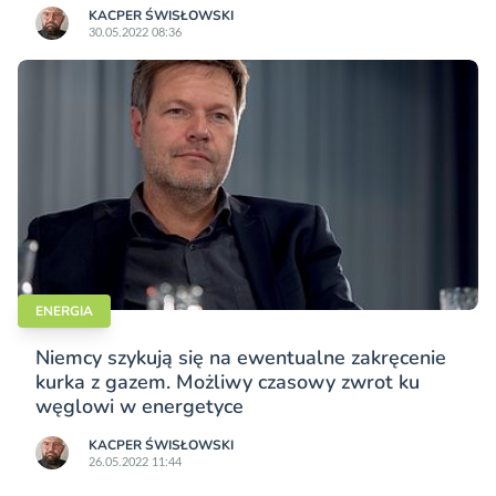
KACPER ŚWISŁO­WSKI
30.05.2022 08:36
ENERGIA
Niemcy szykują się na ewentualne zakręcenie
kurka z gazem. Możliwy czasowy zwrot ku
węglowi w energetyce
KACPER ŚWISŁO­WSKI
26.05.2022 11:44