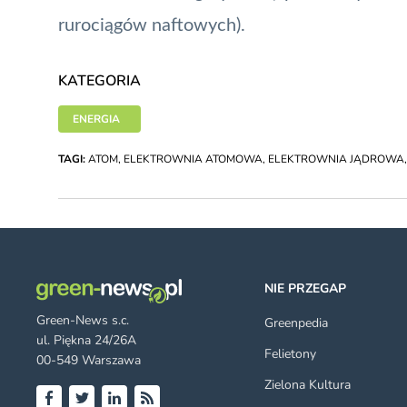
rurociągów naftowych).
KATEGORIA
ENERGIA
TAGI:
ATOM
,
ELEKTROWNIA ATOMOWA
,
ELEKTROWNIA JĄDROWA
NIE PRZEGAP
Green-News s.c.
Greenpedia
ul. Piękna 24/26A
Felietony
00-549 Warszawa
Zielona Kultura