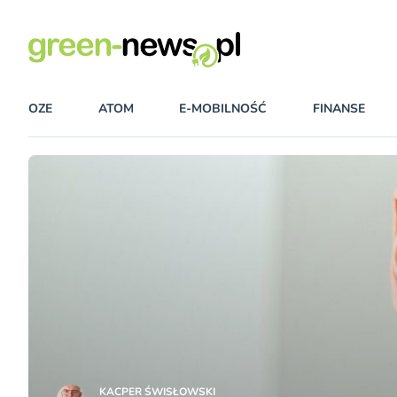
OZE
ATOM
E-MOBILNOŚĆ
FINANSE
KACPER ŚWISŁO­WSKI