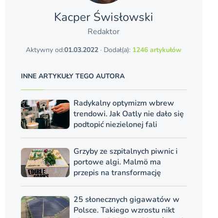
Kacper Świsło­wski
Redaktor
Aktywny od:
01.03.2022
· Dodał(a):
1246 artykułów
INNE ARTYKUŁY TEGO AUTORA
Radykalny optymizm wbrew
trendowi. Jak Oatly nie dało się
podtopić niezielonej fali
Grzyby ze szpitalnych piwnic i
portowe algi. Malmö ma
przepis na transformację
25 słonecznych gigawatów w
Polsce. Takiego wzrostu nikt