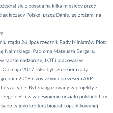
ożegnał się z posadą na kilka miesięcy przed
iąg łączący Polskę, przez Danię, ze złożami na
om
niu rządu 26 lipca rzecznik Rady Ministrów Piotr
cę Naimskiego. Padło na Mateusza Bergera,
. w radzie nadzorczej LOT i pracował w
a. Od maja 2017 roku był członkiem rady
 grudniu 2019 r. został wiceprezesem ARP.
kturyzacyjne. Był zaangażowany w projekty z
zczególności w zapewnienie udziału polskich firm
ano w jego krótkiej biografii opublikowanej