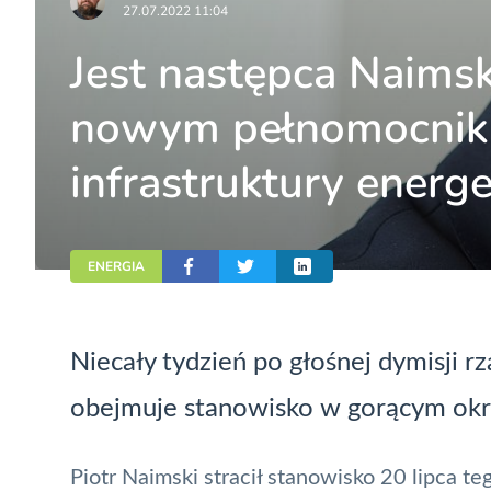
27.07.2022 11:04
Jest następca Naims
nowym pełnomocnikie
infrastruktury energ
ENERGIA
Niecały tydzień po głośnej dymisji 
obejmuje stanowisko w gorącym okr
Piotr Naimski
stracił stanowisko 20 lipca te