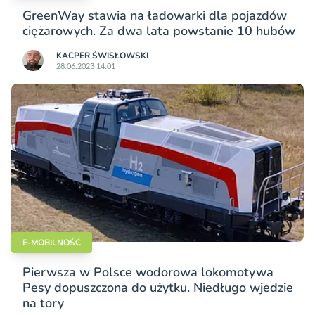
GreenWay stawia na ładowarki dla pojazdów
ciężarowych. Za dwa lata powstanie 10 hubów
KACPER ŚWISŁO­WSKI
28.06.2023 14:01
E-MOBILNOŚĆ
Pierwsza w Polsce wodorowa lokomotywa
Pesy dopuszczona do użytku. Niedługo wjedzie
na tory