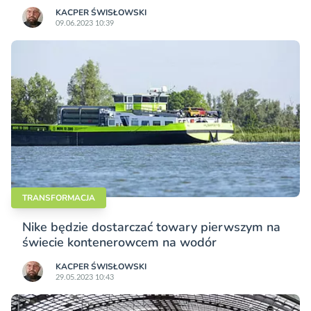
KACPER ŚWISŁO­WSKI
09.06.2023 10:39
TRANSFORMACJA
Nike będzie dostarczać towary pierwszym na
świecie kontenerowcem na wodór
KACPER ŚWISŁO­WSKI
29.05.2023 10:43