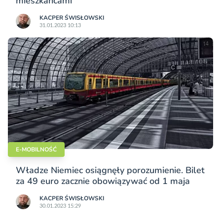
mieszkańcami
KACPER ŚWISŁO­WSKI
31.01.2023 10:13
E-MOBILNOŚĆ
Władze Niemiec osiągnęły porozumienie. Bilet
za 49 euro zacznie obowiązywać od 1 maja
KACPER ŚWISŁO­WSKI
30.01.2023 15:29