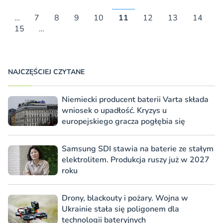
…
7
8
9
10
11
12
13
14
15
…
NAJCZĘŚCIEJ CZYTANE
Niemiecki producent baterii Varta składa
wniosek o upadłość. Kryzys u
europejskiego gracza pogłębia się
Samsung SDI stawia na baterie ze stałym
elektrolitem. Produkcja ruszy już w 2027
roku
Drony, blackouty i pożary. Wojna w
Ukrainie stała się poligonem dla
technologii bateryjnych