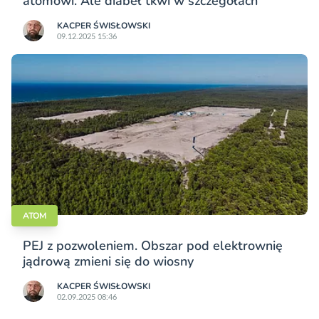
atomowi. Ale diabeł tkwi w szczegółach
KACPER ŚWISŁO­WSKI
09.12.2025 15:36
ATOM
PEJ z pozwoleniem. Obszar pod elektrownię
jądrową zmieni się do wiosny
KACPER ŚWISŁO­WSKI
02.09.2025 08:46