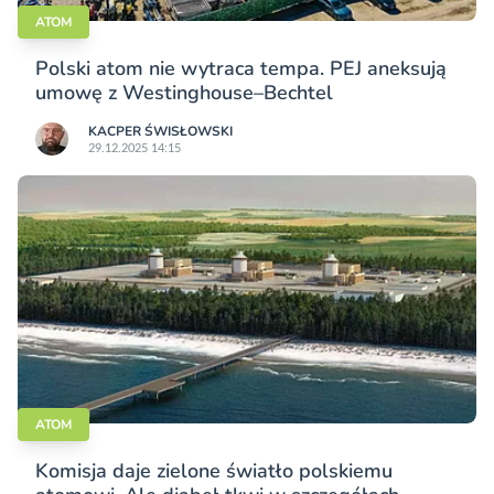
ATOM
Polski atom nie wytraca tempa. PEJ aneksują
umowę z Westinghouse–Bechtel
KACPER ŚWISŁO­WSKI
29.12.2025 14:15
ATOM
Komisja daje zielone światło polskiemu