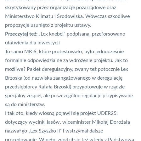
skrytykowany przez organizacje pozarządowe oraz
Ministerstwo Klimatu i Środowiska. Wówczas szkodliwe
propozycje usunięto z projektu ustawy.
Przeczytaj też:
„Lex knebel” podpisana, przeforsowano
ułatwienia dla inwestycji
To samo MKiŚ, które protestowało, było jednocześnie
formalnie odpowiedzialne za wdrożenie projektu. Jak to
możliwe? Pakiet deregulacyjny, zwany też potocznie Lex
Brzoska (od nazwiska zaangażowanego w deregulację
przedsiębiorcy Rafała Brzoski) przygotowuje w rządzie
specjalny zespół, ale poszczególne regulacje przypisywane
są do ministerstw.
I tak oto, kiedy wiosną pojawił się projekt UDER25,
dotyczący wycinki lasów, wiceminister Mikołaj Dorożała
nazwał go „Lex Szyszko II” i wstrzymał dalsze
procedowanie. W pełni zgodził się też wtedy z Państwową