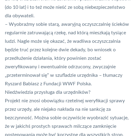
(do 10 lat) i to też może nieść ze sobą niebezpieczeństwo
dla obywateli.
– Wyobraźmy sobie starą, awaryjną oczyszczalnię ścieków
regularnie zatruwającą rzekę, nad którą mieszkają tysiące
ludzi. Nagle może się okazać, że wadliwa oczyszczalnia
będzie truć przez kolejne dwie dekady, bo wniosek o
przedłużenie działania, który powinien zostać
zweryfikowany i ewentualnie odrzucony, zwyczajnie
„przeterminował się” w szufladzie urzędnika – tłumaczy
Ryszard Babiasz z Fundacji WWF Polska.
Niedźwiedzia przysługa dla urzędników?
Projekt nie znosi obowiązku rzetelnej weryfikacji sprawy
przez urzędy, ale niejako nakłada na nie sankcję za
bezczynność. Można sobie oczywiście wyobrazić sytuacje,
że w jakichś prostych sprawach milczące zamknięcie
postępowania może być korzystne dla wszystkich stron.