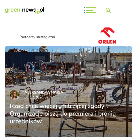
Partnerzy strategiczni
ALEKSANDRA MAJDA
01.12.2025 09:47
Rząd chce więcej „milczącej zgody”.
Organizacje piszą do premiera i bronią
urzędników