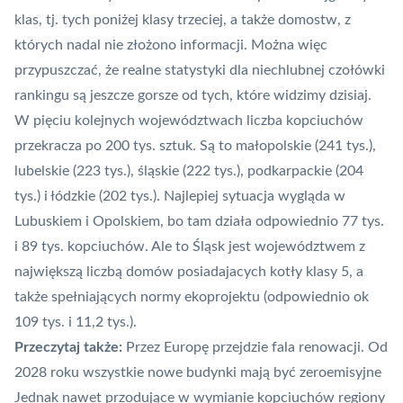
klas, tj. tych poniżej klasy trzeciej, a także domostw, z
których nadal nie złożono informacji. Można więc
przypuszczać, że realne statystyki dla niechlubnej czołówki
rankingu są jeszcze gorsze od tych, które widzimy dzisiaj.
W pięciu kolejnych województwach liczba kopciuchów
przekracza po 200 tys. sztuk. Są to małopolskie (241 tys.),
lubelskie (223 tys.), śląskie (222 tys.), podkarpackie (204
tys.) i łódzkie (202 tys.). Najlepiej sytuacja wygląda w
Lubuskiem i Opolskiem, bo tam działa odpowiednio 77 tys.
i 89 tys. kopciuchów. Ale to Śląsk jest województwem z
największą liczbą domów posiadajacych kotły klasy 5, a
także spełniających normy ekoprojektu (odpowiednio ok
109 tys. i 11,2 tys.).
Przeczytaj także:
Przez Europę przejdzie fala renowacji. Od
2028 roku wszystkie nowe budynki mają być zeroemisyjne
Jednak nawet przodujące w wymianie kopciuchów regiony