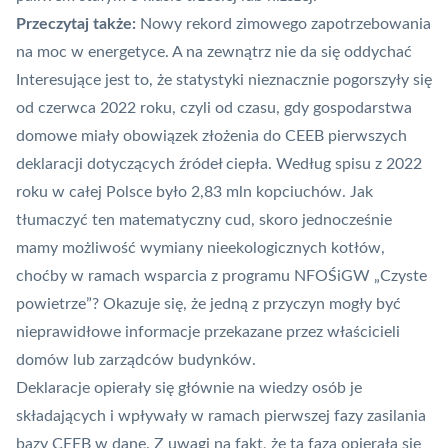
Przeczytaj także:
Nowy rekord zimowego zapotrzebowania
na moc w energetyce. A na zewnątrz nie da się oddychać
Interesujące jest to, że statystyki nieznacznie pogorszyły się
od czerwca 2022 roku, czyli od czasu, gdy gospodarstwa
domowe miały obowiązek złożenia do CEEB pierwszych
deklaracji dotyczących źródeł ciepła. Według spisu z 2022
roku w całej Polsce było 2,83 mln kopciuchów. Jak
tłumaczyć ten matematyczny cud, skoro jednocześnie
mamy możliwość wymiany nieekologicznych kotłów,
choćby w ramach wsparcia z programu NFOŚiGW „Czyste
powietrze”? Okazuje się, że jedną z przyczyn mogły być
nieprawidłowe informacje przekazane przez właścicieli
domów lub zarządców budynków.
Deklaracje opierały się głównie na wiedzy osób je
składających i wpływały w ramach pierwszej fazy zasilania
bazy CEEB w dane. Z uwagi na fakt, że ta faza opierała się