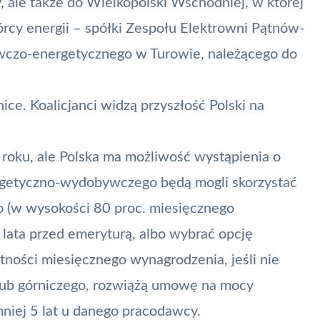
, ale także do Wielkopolski Wschodniej, w której
cy energii – spółki Zespołu Elektrowni Pątnów-
czo-energetycznego w Turowie, należącego do
nice. Koalicjanci widzą przyszłość Polski na
roku, ale Polska ma możliwość wystąpienia o
ergetyczno-wydobywczego będą mogli skorzystać
o (w wysokości 80 proc. miesięcznego
y lata przed emeryturą, albo wybrać opcję
ności miesięcznego wynagrodzenia, jeśli nie
lub górniczego, rozwiążą umowę na mocy
mniej 5 lat u danego pracodawcy.