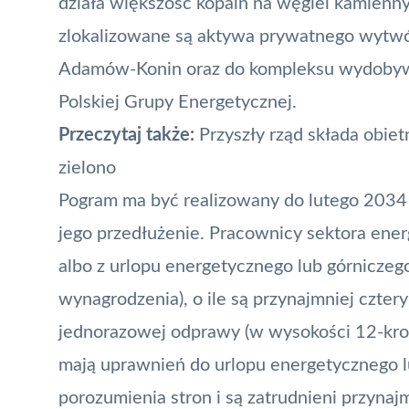
działa większość kopalń na węgiel kamienny
zlokalizowane są aktywa prywatnego wytwór
Adamów-Konin oraz do kompleksu wydobyw
Polskiej Grupy Energetycznej.
Przeczytaj także:
Przyszły rząd składa obiet
zielono
Pogram ma być realizowany do lutego 2034 
jego przedłużenie. Pracownicy sektora en
albo z urlopu energetycznego lub górniczeg
wynagrodzenia), o ile są przynajmniej czter
jednorazowej odprawy (w wysokości 12-krot
mają uprawnień do urlopu energetycznego 
porozumienia stron i są zatrudnieni przynaj