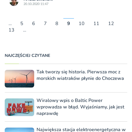
20.10.2020 11:47
…
5
6
7
8
9
10
11
12
13
…
NAJCZĘŚCIEJ CZYTANE
Tak tworzy się historia. Pierwsza moc z
morskich wiatraków płynie do Choczewa
Wiralowy wpis o Baltic Power
wprowadza w błąd. Wyjaśniamy, jak jest
naprawdę
Największa stacja elektroenergetyczna w