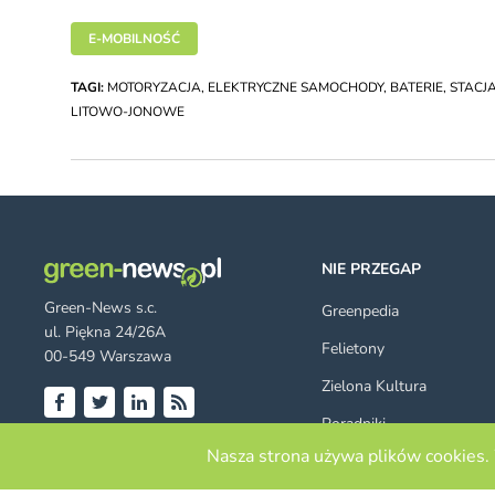
E-MOBILNOŚĆ
TAGI:
MOTORYZACJA
,
ELEKTRYCZNE SAMOCHODY
,
BATERIE
,
STACJ
LITOWO-JONOWE
NIE PRZEGAP
Green-News s.c.
Greenpedia
ul. Piękna 24/26A
Felietony
00-549 Warszawa
Zielona Kultura
Poradniki
Facebook
Twitter
LinkedIn
RSS
© 2026 green-news.pl. All rights
Nasza strona używa plików cookies. 
Szukaj
reserved.