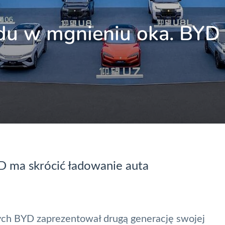
u w mgnieniu oka. BYD
D ma skrócić ładowanie auta
ch BYD zaprezentował drugą generację swojej