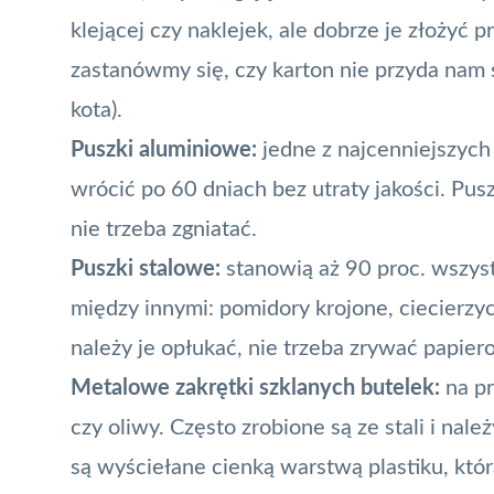
klejącej czy naklejek, ale dobrze je złożyć
zastanówmy się, czy karton nie przyda nam s
kota).
Puszki aluminiowe:
jedne z najcenniejszych
wrócić po 60 dniach bez utraty jakości. Pu
nie trzeba zgniatać.
Puszki stalowe:
stanowią aż 90 proc. wszys
między innymi: pomidory krojone, ciecierz
należy je opłukać, nie trzeba zrywać papier
Metalowe zakrętki szklanych butelek:
na pr
czy oliwy. Często zrobione są ze stali i na
są wyściełane cienką warstwą plastiku, któ