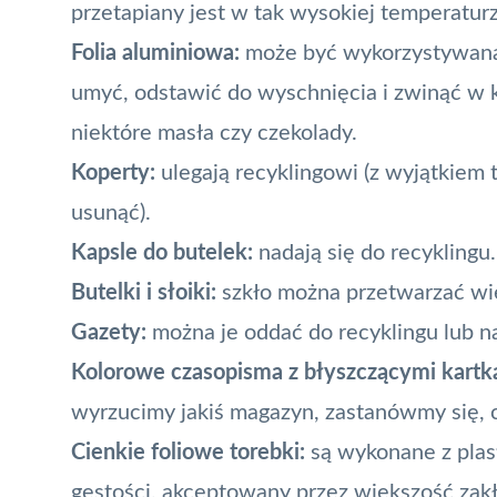
przetapiany jest w tak wysokiej temperaturze
Folia aluminiowa:
może być wykorzystywana w
umyć, odstawić do wyschnięcia i zwinąć w 
niektóre masła czy czekolady.
Koperty:
ulegają recyklingowi (z wyjątkiem 
usunąć).
Kapsle do butelek:
nadają się do recyklingu.
Butelki i słoiki:
szkło można przetwarzać wiele
Gazety:
można je oddać do recyklingu lub n
Kolorowe czasopisma z błyszczącymi kartk
wyrzucimy jakiś magazyn, zastanówmy się, c
Cienkie foliowe torebki:
są wykonane z plasti
gęstości, akceptowany przez większość zak