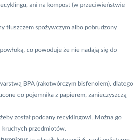
recyklingu, ani na kompost (w przeciwieństwie
ny tłuszczem spożywczym albo pobrudzony
powłoką, co powoduje że nie nadają się do
warstwą BPA (rakotwórczym bisfenolem), dlatego
ucone do pojemnika z papierem, zanieczyszczą
 żeby został poddany recyklingowi. Można go
u kruchych przedmiotów.
tyropianu:
to plastik kategorii 6, czyli polistyren,