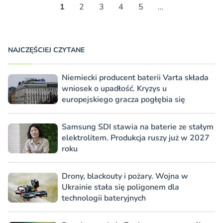
1
2
3
4
5
…
NAJCZĘŚCIEJ CZYTANE
Niemiecki producent baterii Varta składa
wniosek o upadłość. Kryzys u
europejskiego gracza pogłębia się
Samsung SDI stawia na baterie ze stałym
elektrolitem. Produkcja ruszy już w 2027
roku
Drony, blackouty i pożary. Wojna w
Ukrainie stała się poligonem dla
technologii bateryjnych