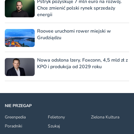
Pstryk pozyskuje 7 mln euro na rozwój.
Chce zmienić polski rynek sprzedaży
energii
Roovee uruchomi rower miejski w
Grudziądzu
Nowa odsłona Izery. Foxconn, 4,5 mld zł z
KPO i produkcja od 2029 roku
NIE PRZEGAP
Greenpedia
Felietony
Zielona Kultura
Poradniki
Szukaj