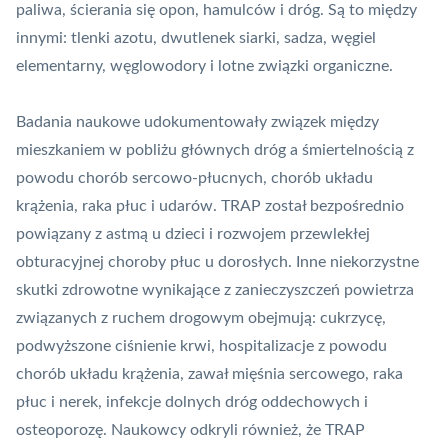
paliwa, ścierania się opon, hamulców i dróg. Są to między
innymi: tlenki azotu, dwutlenek siarki, sadza, węgiel
elementarny, węglowodory i lotne związki organiczne.
Badania naukowe udokumentowały związek między
mieszkaniem w pobliżu głównych dróg a śmiertelnością z
powodu chorób sercowo-płucnych, chorób układu
krążenia, raka płuc i udarów. TRAP został bezpośrednio
powiązany z astmą u dzieci i rozwojem przewlekłej
obturacyjnej choroby płuc u dorosłych. Inne niekorzystne
skutki zdrowotne wynikające z zanieczyszczeń powietrza
związanych z ruchem drogowym obejmują: cukrzycę,
podwyższone ciśnienie krwi, hospitalizacje z powodu
chorób układu krążenia, zawał mięśnia sercowego, raka
płuc i nerek, infekcje dolnych dróg oddechowych i
osteoporozę. Naukowcy odkryli również, że TRAP