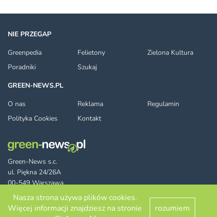
NIE PRZEGAP
Greenpedia
Felietony
Zielona Kultura
Poradniki
Szukaj
GREEN-NEWS.PL
O nas
Reklama
Regulamin
Polityka Cookies
Kontakt
Green-News s.c.
ul. Piękna 24/26A
00-549 Warszawa
Nasza strona używa plików cookies.
Więcej informacji znajdziesz na stronie
rozumiem
Facebook
Twitter
LinkedIn
RSS
© 2026 green-news.pl. All rights reserved.