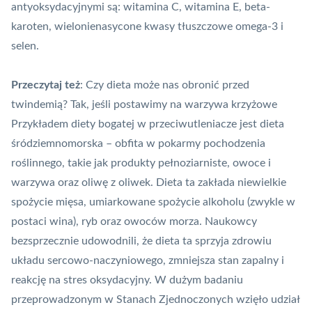
antyoksydacyjnymi są: witamina C, witamina E, beta-
karoten, wielonienasycone kwasy tłuszczowe omega-3 i
selen.
Przeczytaj też
:
Czy dieta może nas obronić przed
twindemią? Tak, jeśli postawimy na warzywa krzyżowe
Przykładem diety bogatej w przeciwutleniacze jest dieta
śródziemnomorska – obfita w pokarmy pochodzenia
roślinnego, takie jak produkty pełnoziarniste, owoce i
warzywa oraz oliwę z oliwek. Dieta ta zakłada niewielkie
spożycie mięsa, umiarkowane spożycie alkoholu (zwykle w
postaci wina), ryb oraz owoców morza. Naukowcy
bezsprzecznie udowodnili, że dieta ta sprzyja zdrowiu
układu sercowo-naczyniowego, zmniejsza stan zapalny i
reakcję na stres oksydacyjny. W dużym badaniu
przeprowadzonym w Stanach Zjednoczonych wzięło udział