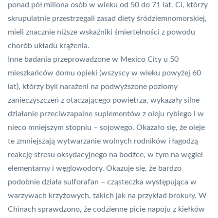
ponad pół miliona osób w wieku od 50 do 71 lat. Ci, którzy
skrupulatnie przestrzegali zasad diety śródziemnomorskiej,
mieli znacznie niższe wskaźniki śmiertelności z powodu
chorób układu krążenia.
Inne badania przeprowadzone w Mexico City u 50
mieszkańców domu opieki (wszyscy w wieku powyżej 60
lat), którzy byli narażeni na podwyższone poziomy
zanieczyszczeń z otaczającego powietrza, wykazały silne
działanie przeciwzapalne suplementów z oleju rybiego i w
nieco mniejszym stopniu – sojowego. Okazało się, że oleje
te zmniejszają wytwarzanie wolnych rodników i łagodzą
reakcję stresu oksydacyjnego na bodźce, w tym na węgiel
elementarny i węglowodory. Okazuje się, że bardzo
podobnie działa sulforafan – cząsteczka występująca w
warzywach krzyżowych, takich jak na przykład brokuły. W
Chinach sprawdzono, że codzienne picie napoju z kiełków