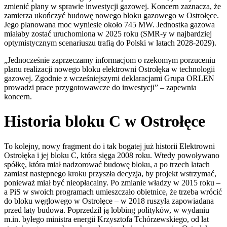
zmienić plany w sprawie inwestycji gazowej. Koncern zaznacza, że
zamierza ukończyć budowę nowego bloku gazowego w Ostrołęce.
Jego planowana moc wyniesie około 745 MW. Jednostka gazowa
miałaby zostać uruchomiona w 2025 roku (SMR-y w najbardziej
optymistycznym scenariuszu trafią do Polski w latach 2028-2029).
„Jednocześnie zaprzeczamy informacjom o rzekomym porzuceniu
planu realizacji nowego bloku elektrowni Ostrołęka w technologii
gazowej. Zgodnie z wcześniejszymi deklaracjami Grupa ORLEN
prowadzi prace przygotowawcze do inwestycji” – zapewnia
koncern.
Historia bloku C w Ostrołęce
To kolejny, nowy fragment do i tak bogatej już historii Elektrowni
Ostrołęka i jej bloku C, która sięga 2008 roku. Wtedy powoływano
spółkę, która miał nadzorować budowę bloku, a po trzech latach
zamiast następnego kroku przyszła decyzja, by projekt wstrzymać,
ponieważ miał być nieopłacalny. Po zmianie władzy w 2015 roku –
a PiS w swoich programach umieszczało obietnice, że trzeba wrócić
do bloku węglowego w Ostrołęce – w 2018 ruszyła zapowiadana
przed laty budowa. Poprzedził ją lobbing polityków, w wydaniu
m.in. byłego ministra energii Krzysztofa Tchórzewskiego, od lat