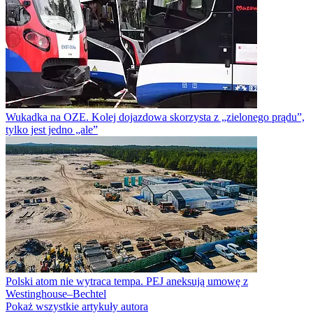
Wukadka na OZE. Kolej dojazdowa skorzysta z „zielonego prądu”,
tylko jest jedno „ale”
Polski atom nie wytraca tempa. PEJ aneksują umowę z
Westinghouse–Bechtel
Pokaż wszystkie artykuły autora