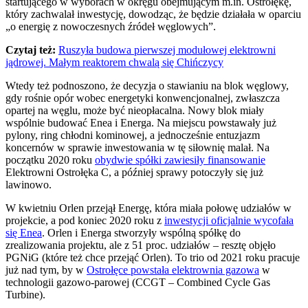
startującego w wyborach w okręgu obejmującym m.in. Ostrołękę,
który zachwalał inwestycję, dowodząc, że będzie działała w oparciu
„o energię z nowoczesnych źródeł węglowych”.
Czytaj też:
Ruszyła budowa pierwszej modułowej elektrowni
jądrowej. Małym reaktorem chwalą się Chińczycy
Wtedy też podnoszono, że decyzja o stawianiu na blok węglowy,
gdy rośnie opór wobec energetyki konwencjonalnej, zwłaszcza
opartej na węglu, może być nieopłacalna. Nowy blok miały
wspólnie budować Enea i Energa. Na miejscu powstawały już
pylony, ring chłodni kominowej, a jednocześnie entuzjazm
koncernów w sprawie inwestowania w tę siłownię malał. Na
początku 2020 roku
obydwie spółki zawiesiły finansowanie
Elektrowni Ostrołęka C, a później sprawy potoczyły się już
lawinowo.
W kwietniu Orlen przejął Energę, która miała połowę udziałów w
projekcie, a pod koniec 2020 roku z
inwestycji oficjalnie wycofała
się Enea
. Orlen i Energa stworzyły wspólną spółkę do
zrealizowania projektu, ale z 51 proc. udziałów – resztę objęło
PGNiG (które też chce przejąć Orlen). To trio od 2021 roku pracuje
już nad tym, by w
Ostrołęce powstała elektrownia gazowa
w
technologii gazowo-parowej (CCGT – Combined Cycle Gas
Turbine).