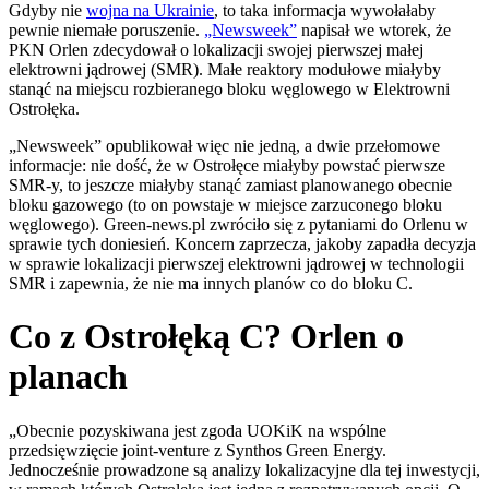
Gdyby nie
wojna na Ukrainie
, to taka informacja wywołałaby
pewnie niemałe poruszenie.
„Newsweek”
napisał we wtorek, że
PKN Orlen zdecydował o lokalizacji swojej pierwszej małej
elektrowni jądrowej (SMR). Małe reaktory modułowe miałyby
stanąć na miejscu rozbieranego bloku węglowego w Elektrowni
Ostrołęka.
„Newsweek” opublikował więc nie jedną, a dwie przełomowe
informacje: nie dość, że w Ostrołęce miałyby powstać pierwsze
SMR-y, to jeszcze miałyby stanąć zamiast planowanego obecnie
bloku gazowego (to on powstaje w miejsce zarzuconego bloku
węglowego). Green-news.pl zwróciło się z pytaniami do Orlenu w
sprawie tych doniesień. Koncern zaprzecza, jakoby zapadła decyzja
w sprawie lokalizacji pierwszej elektrowni jądrowej w technologii
SMR i zapewnia, że nie ma innych planów co do bloku C.
Co z Ostrołęką C? Orlen o
planach
„Obecnie pozyskiwana jest zgoda UOKiK na wspólne
przedsięwzięcie joint-venture z Synthos Green Energy.
Jednocześnie prowadzone są analizy lokalizacyjne dla tej inwestycji,