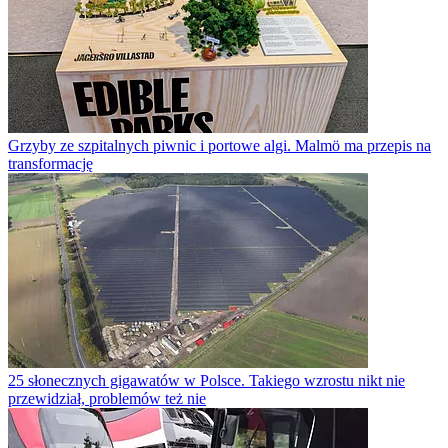
Grzyby ze szpitalnych piwnic i portowe algi. Malmö ma przepis na
transformację
25 słonecznych gigawatów w Polsce. Takiego wzrostu nikt nie
przewidział, problemów też nie