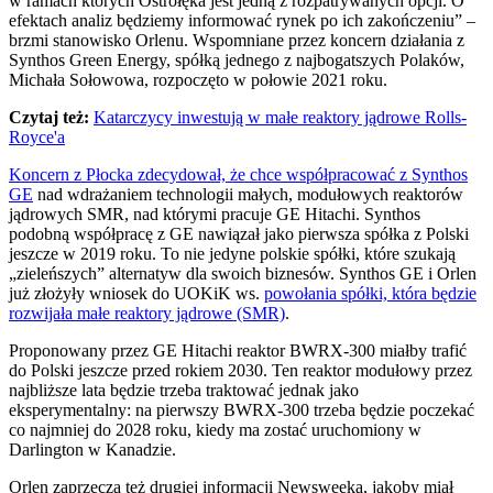
w ramach których Ostrołęka jest jedną z rozpatrywanych opcji. O
efektach analiz będziemy informować rynek po ich zakończeniu” –
brzmi stanowisko Orlenu. Wspomniane przez koncern działania z
Synthos Green Energy, spółką jednego z najbogatszych Polaków,
Michała Sołowowa, rozpoczęto w połowie 2021 roku.
Czytaj też:
Katarczycy inwestują w małe reaktory jądrowe Rolls-
Royce'a
Koncern z Płocka zdecydował, że chce współpracować z Synthos
GE
nad wdrażaniem technologii małych, modułowych reaktorów
jądrowych SMR, nad którymi pracuje GE Hitachi. Synthos
podobną współpracę z GE nawiązał jako pierwsza spółka z Polski
jeszcze w 2019 roku. To nie jedyne polskie spółki, które szukają
„zieleńszych” alternatyw dla swoich biznesów. Synthos GE i Orlen
już złożyły wniosek do UOKiK ws.
powołania spółki, która będzie
rozwijała małe reaktory jądrowe (SMR)
.
Proponowany przez GE Hitachi reaktor BWRX-300 miałby trafić
do Polski jeszcze przed rokiem 2030. Ten reaktor modułowy przez
najbliższe lata będzie trzeba traktować jednak jako
eksperymentalny: na pierwszy BWRX-300 trzeba będzie poczekać
co najmniej do 2028 roku, kiedy ma zostać uruchomiony w
Darlington w Kanadzie.
Orlen zaprzecza też drugiej informacji Newsweeka, jakoby miał