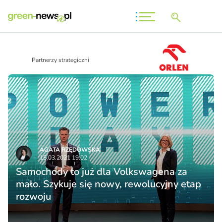
Partnerzy strategiczni
AGATA RZĘDOWSKA
15.03.2021 19:02
Samochody to już dla Volkswagena za
mało. Szykuje się nowy, rewolucyjny etap
rozwoju