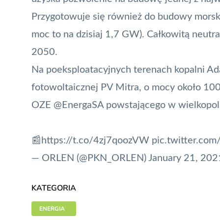
Przygotowuje się również do budowy morsk
moc to na dzisiaj 1,7 GW). Całkowitą neutr
2050.
Na poeksploatacyjnych terenach kopalni A
fotowoltaicznej PV Mitra, o mocy około 1
OZE
@EnergaSA
powstającego w wielkopol
📰
https://t.co/4zj7qoozVW
pic.twitter.co
— ORLEN (@PKN_ORLEN)
January 21, 202
KATEGORIA
ENERGIA