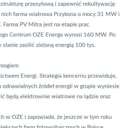
rastrukturę przesyłową i zapewnić rekultywację
a nich
farma wiatrowa Przykona
o mocy 31 MW i
 Farma PV Mitra jest na etapie prac
jącego Centrum OZE Energa wynosi 160 MW. Po
stanie zasilić zieloną energią 100 tys.
smogiem
ictwem Energi. Strategia koncernu przewiduje,
odnawialnych źródeł energii w grupie wyniesie
wić będą elektrownie wiatrowe na lądzie oraz
h w OZE i zapowiada, że jeszcze w tym roku
iększych farm fotowoltaicznych w Polsce.