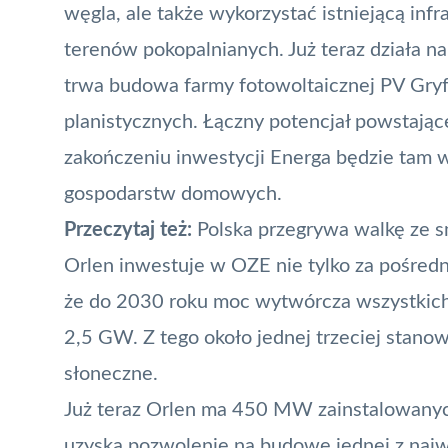
węgla, ale także wykorzystać istniejącą inf
terenów pokopalnianych. Już teraz działa n
trwa budowa farmy fotowoltaicznej PV Gryf.
planistycznych. Łączny potencjał powsta
zakończeniu inwestycji Energa będzie tam w 
gospodarstw domowych.
Przeczytaj też:
Polska przegrywa walkę ze 
Orlen inwestuje w OZE nie tylko za pośredn
że do 2030 roku moc wytwórcza wszystkich 
2,5 GW. Z tego około jednej trzeciej stano
słoneczne.
Już teraz Orlen ma 450 MW zainstalowanyc
uzyska pozwolenie na budowę jednej z najw