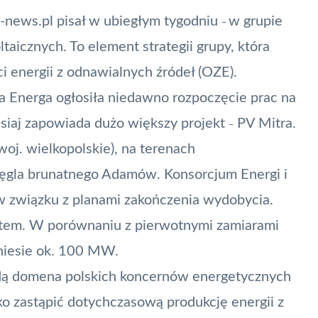
n-news.pl pisał w ubiegłym tygodniu
w grupie
–
ltaicznych
. To element strategii grupy, która
ci energii z odnawialnych źródeł (OZE).
 Energa ogłosiła niedawno rozpoczęcie prac na
iaj zapowiada dużo większy projekt
PV Mitra.
–
oj. wielkopolskie), na terenach
węgla brunatnego Adamów. Konsorcjum Energi i
w związku z planami zakończenia wydobycia.
ktem. W porównaniu z pierwotnymi zamiarami
iesie ok. 100 MW.
dą domena polskich koncernów energetycznych
o zastąpić dotychczasową produkcję energii z