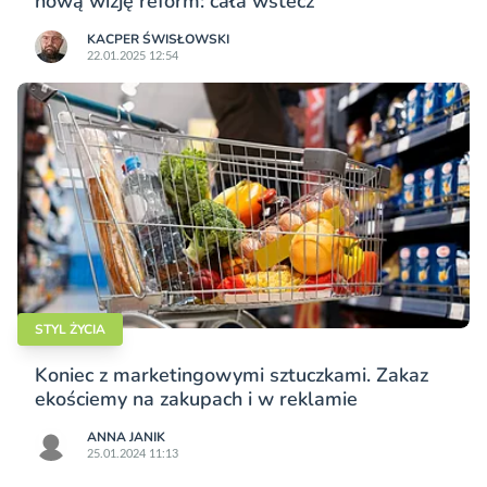
nową wizję reform: cała wstecz
KACPER ŚWISŁO­WSKI
22.01.2025 12:54
STYL ŻYCIA
Koniec z marketingowymi sztuczkami. Zakaz
ekościemy na zakupach i w reklamie
ANNA JANIK
25.01.2024 11:13