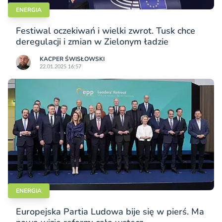
ENERGIA
Festiwal oczekiwań i wielki zwrot. Tusk chce
deregulacji i zmian w Zielonym ładzie
KACPER ŚWISŁO­WSKI
22.01.2025 16:57
ENERGIA
Europejska Partia Ludowa bije się w pierś. Ma