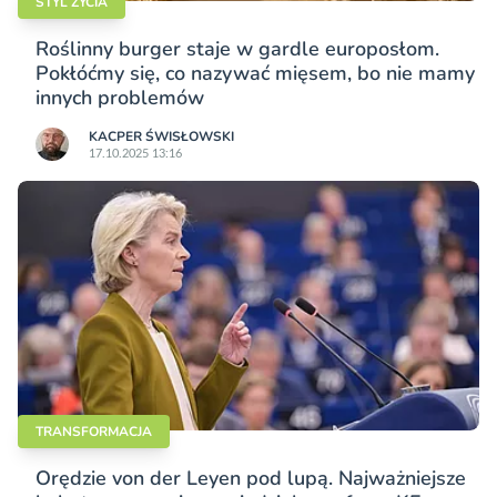
STYL ŻYCIA
Roślinny burger staje w gardle europosłom.
Pokłóćmy się, co nazywać mięsem, bo nie mamy
innych problemów
KACPER ŚWISŁO­WSKI
17.10.2025 13:16
TRANSFORMACJA
Orędzie von der Leyen pod lupą. Najważniejsze