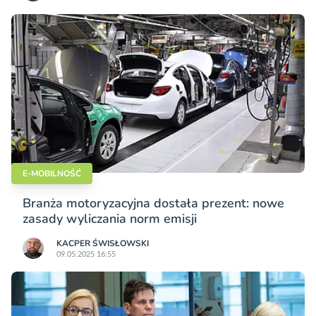
E-MOBILNOŚĆ
Branża motoryzacyjna dostała prezent: nowe
zasady wyliczania norm emisji
KACPER ŚWISŁO­WSKI
09.05.2025 16:55