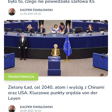
było to, czego nie powiedziała szefowa KE
KACPER ŚWISŁO­WSKI
11.09.2025 09:26
TRANSFORMACJA
Zielony Ład, cel 2040, atom i wyścig z Chinami
oraz USA. Kluczowe punkty orędzia von der
Leyen
KACPER ŚWISŁO­WSKI
10.09.2025 10:43