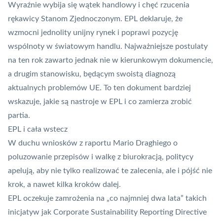
Wyraźnie wybija się wątek handlowy i chęć rzucenia
rękawicy Stanom Zjednoczonym. EPL deklaruje, że
wzmocni jednolity unijny rynek i poprawi pozycję
wspólnoty w światowym handlu. Najważniejsze postulaty
na ten rok zawarto jednak nie w kierunkowym dokumencie,
a drugim stanowisku, będącym swoistą diagnozą
aktualnych problemów UE. To ten dokument bardziej
wskazuje, jakie są nastroje w EPL i co zamierza zrobić
partia.
EPL i cała wstecz
W duchu wniosków z raportu Mario Draghiego o
poluzowanie przepisów i walkę z biurokracją, politycy
apelują, aby nie tylko realizować te zalecenia, ale i pójść nie
krok, a nawet kilka kroków dalej.
EPL oczekuje zamrożenia na „co najmniej dwa lata” takich
inicjatyw jak Corporate Sustainability Reporting Directive