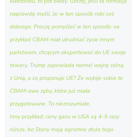
elektoratu, to pół biedy. Gorzej, jeśli ta formacja
naprawdę myśli, że w ten sposób robi coś
dobrego. Proszę pomyśleć w ten sposób: na
przykład CBAM miał utrudniać życie innym
państwom, chcącym eksportować do UE swoje
towary. Trump zapowiada niemal wojnę celną
z Unią, a co proponuje UE? Że wybije sobie te
CBAM-owe zęby, które już miała
przygotowane. To niezrozumiałe.
Inny przykład: ceny gazu w USA są 4–5 razy
niższe, bo Stany mają ogromne złoża tego