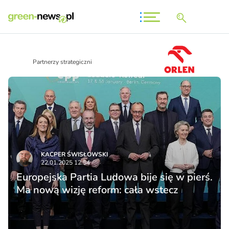
Partnerzy strategiczni
KACPER ŚWISŁO­WSKI
22.01.2025 12:54
Europejska Partia Ludowa bije się w pierś.
Ma nową wizję reform: cała wstecz