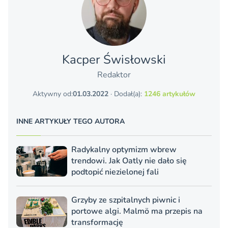
Kacper Świsło­wski
Redaktor
Aktywny od:
01.03.2022
· Dodał(a):
1246 artykułów
INNE ARTYKUŁY TEGO AUTORA
Radykalny optymizm wbrew
trendowi. Jak Oatly nie dało się
podtopić niezielonej fali
Grzyby ze szpitalnych piwnic i
portowe algi. Malmö ma przepis na
transformację