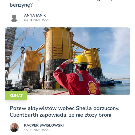
benzynę?
ANNA JANIK
03.01.2024 15:23
KLIMAT
Pozew aktywistów wobec Shella odrzucony.
ClientEarth zapowiada, że nie złoży broni
KACPER ŚWISŁO­WSKI
15.05.2023 15:23