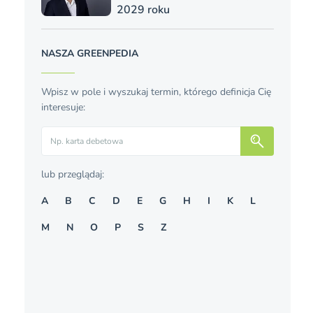
2029 roku
NASZA GREENPEDIA
Wpisz w pole i wyszukaj termin, którego definicja Cię
interesuje:
Szukaj
lub przeglądaj:
A
B
C
D
E
G
H
I
K
L
M
N
O
P
S
Z