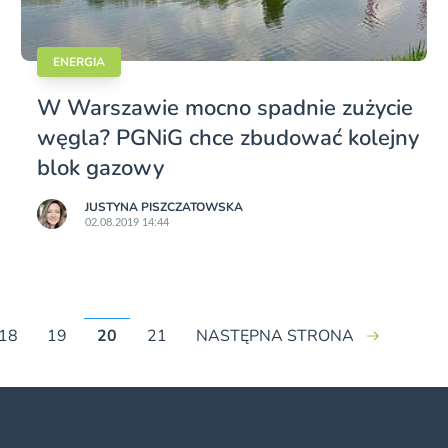
ENERGIA
W Warszawie mocno spadnie zużycie
węgla? PGNiG chce zbudować kolejny
blok gazowy
JUSTYNA PISZCZATOWSKA
02.08.2019 14:44
18
19
20
21
NASTĘPNA STRONA