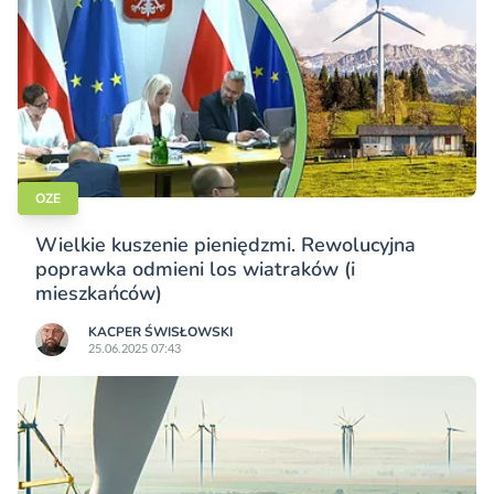
OZE
Wielkie kuszenie pieniędzmi. Rewolucyjna
poprawka odmieni los wiatraków (i
mieszkańców)
KACPER ŚWISŁO­WSKI
25.06.2025 07:43