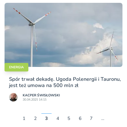
ENERGIA
Spór trwał dekadę. Ugoda Polenergii i Tauronu,
jest też umowa na 500 mln zł
KACPER ŚWISŁO­WSKI
30.04.2025 14:15
1
2
3
4
5
6
7
…