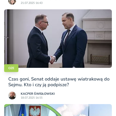
21.07.2025 16:43
OZE
Czas goni, Senat oddaje ustawę wiatrakową do
Sejmu. Kto i czy ją podpisze?
KACPER ŚWISŁO­WSKI
18.07.2025 16:55