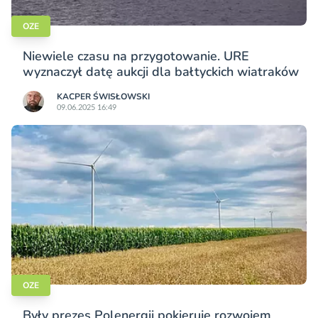
OZE
Niewiele czasu na przygotowanie. URE
wyznaczył datę aukcji dla bałtyckich wiatraków
KACPER ŚWISŁO­WSKI
09.06.2025 16:49
OZE
Były prezes Polenergii pokieruje rozwojem