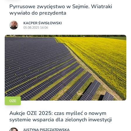
Pyrrusowe zwycięstwo w Sejmie. Wiatraki
wywiało do prezydenta
KACPER ŚWISŁO­WSKI
05.08.2025 16:06
OZE
Aukcje OZE 2025: czas myśleć o nowym
systemie wsparcia dla zielonych inwestycji
JUSTYNA PISZCZATOWSKA