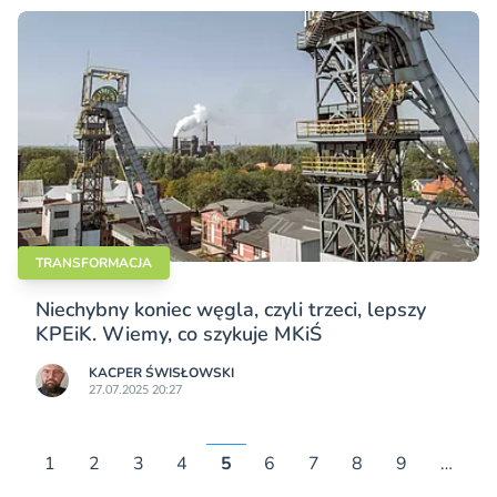
TRANSFORMACJA
Niechybny koniec węgla, czyli trzeci, lepszy
KPEiK. Wiemy, co szykuje MKiŚ
KACPER ŚWISŁO­WSKI
27.07.2025 20:27
1
2
3
4
5
6
7
8
9
…