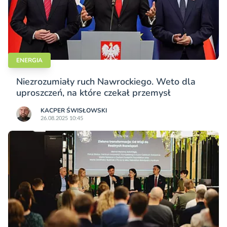
ENERGIA
Niezrozumiały ruch Nawrockiego. Weto dla
uproszczeń, na które czekał przemysł
KACPER ŚWISŁO­WSKI
26.08.2025 10:45