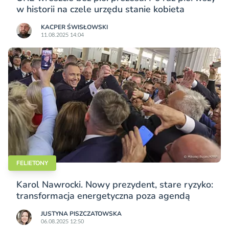
w historii na czele urzędu stanie kobieta
KACPER ŚWISŁO­WSKI
11.08.2025 14:04
FELIETONY
Karol Nawrocki. Nowy prezydent, stare ryzyko:
transformacja energetyczna poza agendą
JUSTYNA PISZCZATOWSKA
06.08.2025 12:50