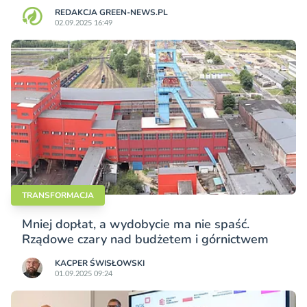
REDAKCJA GREEN-NEWS.PL
02.09.2025 16:49
TRANSFORMACJA
Mniej dopłat, a wydobycie ma nie spaść.
Rządowe czary nad budżetem i górnictwem
KACPER ŚWISŁO­WSKI
01.09.2025 09:24