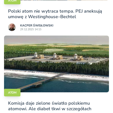
ATOM
Polski atom nie wytraca tempa. PEJ aneksują
umowę z Westinghouse–Bechtel
KACPER ŚWISŁO­WSKI
29.12.2025 14:15
ATOM
Komisja daje zielone światło polskiemu
atomowi. Ale diabeł tkwi w szczegółach