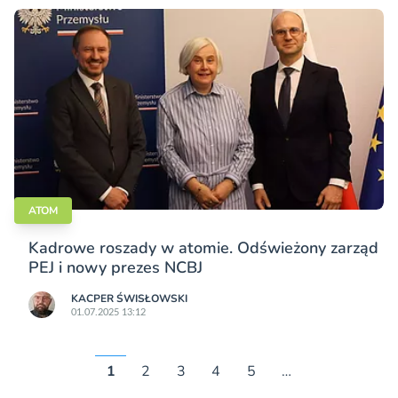
ATOM
Kadrowe roszady w atomie. Odświeżony zarząd
PEJ i nowy prezes NCBJ
KACPER ŚWISŁO­WSKI
01.07.2025 13:12
1
2
3
4
5
…