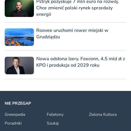
Pstryk pozyskuje 7 mln euro na rozwój.
Chce zmienić polski rynek sprzedaży
energii
Roovee uruchomi rower miejski w
Grudziądzu
Nowa odsłona Izery. Foxconn, 4,5 mld zł z
KPO i produkcja od 2029 roku
NIE PRZEGAP
Greenpedia
Felietony
Zielona Kultura
Poradniki
Szukaj