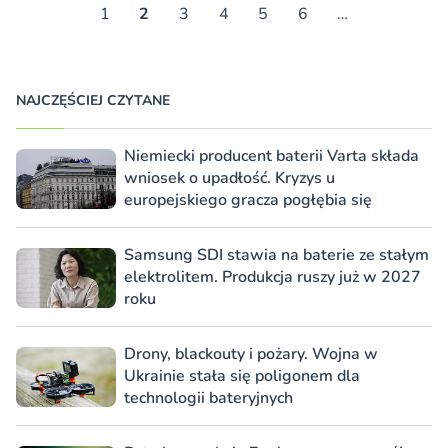
1
2
3
4
5
6
…
NAJCZĘŚCIEJ CZYTANE
Niemiecki producent baterii Varta składa
wniosek o upadłość. Kryzys u
europejskiego gracza pogłębia się
Samsung SDI stawia na baterie ze stałym
elektrolitem. Produkcja ruszy już w 2027
roku
Drony, blackouty i pożary. Wojna w
Ukrainie stała się poligonem dla
technologii bateryjnych