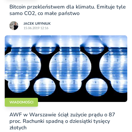
Bitcoin przekleństwem dla klimatu. Emituje tyle
samo CO2, co małe państwo
JACEK URYNIUK
15.06.2019 12:16
WIADOMOŚCI
AWF w Warszawie ściął zużycie prądu o 87
proc. Rachunki spadną o dziesiątki tysięcy
złotych