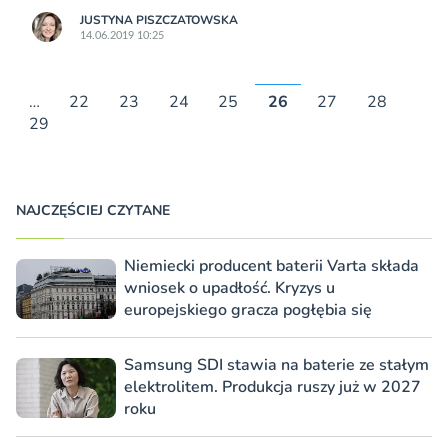
JUSTYNA PISZCZATOWSKA
14.06.2019 10:25
…
22
23
24
25
26
27
28
29
NAJCZĘŚCIEJ CZYTANE
Niemiecki producent baterii Varta składa
wniosek o upadłość. Kryzys u
europejskiego gracza pogłębia się
Samsung SDI stawia na baterie ze stałym
elektrolitem. Produkcja ruszy już w 2027
roku