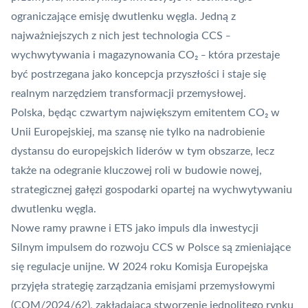
ograniczające emisję dwutlenku węgla. Jedną z
najważniejszych z nich jest technologia
CCS
–
wychwytywania i magazynowania CO₂
która przestaje
–
być postrzegana jako koncepcja przyszłości i staje się
realnym narzędziem transformacji przemysłowej.
Polska, będąc czwartym największym emitentem CO₂ w
Unii Europejskiej, ma szansę nie tylko na nadrobienie
dystansu do europejskich liderów w tym obszarze, lecz
także na odegranie kluczowej roli w budowie nowej,
strategicznej gałęzi gospodarki opartej na wychwytywaniu
dwutlenku węgla.
Nowe ramy prawne i ETS jako impuls dla inwestycji
Silnym impulsem do rozwoju CCS w Polsce są zmieniające
się regulacje unijne. W 2024 roku Komisja Europejska
przyjęła strategię zarządzania emisjami przemysłowymi
(COM/2024/62), zakładającą stworzenie jednolitego rynku