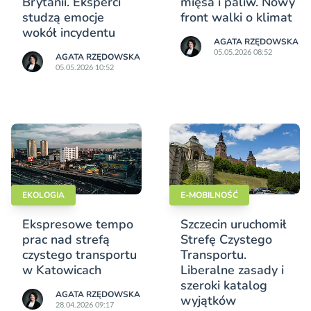
Brytanii. Eksperci
mięsa i paliw. Nowy
studzą emocje
front walki o klimat
wokół incydentu
AGATA RZĘDOWSKA
05.05.2026 08:52
AGATA RZĘDOWSKA
05.05.2026 10:52
EKOLOGIA
E-MOBILNOŚĆ
Ekspresowe tempo
Szczecin uruchomił
prac nad strefą
Strefę Czystego
czystego transportu
Transportu.
w Katowicach
Liberalne zasady i
szeroki katalog
AGATA RZĘDOWSKA
wyjątków
28.04.2026 09:17