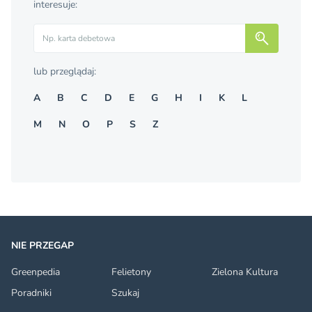
interesuje:
Szukaj
lub przeglądaj:
A
B
C
D
E
G
H
I
K
L
M
N
O
P
S
Z
NIE PRZEGAP
Greenpedia
Felietony
Zielona Kultura
Poradniki
Szukaj