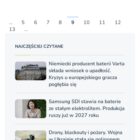
…
5
6
7
8
9
10
11
12
13
…
NAJCZĘŚCIEJ CZYTANE
Niemiecki producent baterii Varta
składa wniosek o upadłość.
Kryzys u europejskiego gracza
pogłębia się
Samsung SDI stawia na baterie
ze stałym elektrolitem. Produkcja
ruszy już w 2027 roku
Drony, blackouty i pożary. Wojna
w Ukrainie stała się poligonem