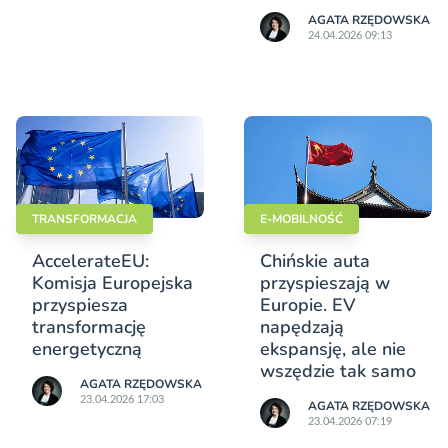
AGATA RZĘDOWSKA
24.04.2026 09:13
TRANSFORMACJA
E-MOBILNOŚĆ
AccelerateEU:
Chińskie auta
Komisja Europejska
przyspieszają w
przyspiesza
Europie. EV
transformację
napędzają
energetyczną
ekspansję, ale nie
wszędzie tak samo
AGATA RZĘDOWSKA
23.04.2026 17:03
AGATA RZĘDOWSKA
23.04.2026 07:19