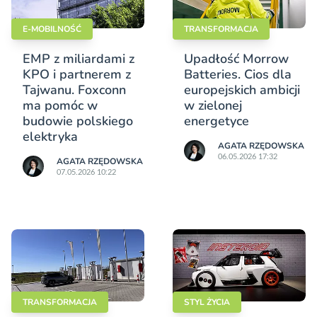
E-MOBILNOŚĆ
TRANSFORMACJA
EMP z miliardami z
Upadłość Morrow
KPO i partnerem z
Batteries. Cios dla
Tajwanu. Foxconn
europejskich ambicji
ma pomóc w
w zielonej
budowie polskiego
energetyce
elektryka
AGATA RZĘDOWSKA
06.05.2026 17:32
AGATA RZĘDOWSKA
07.05.2026 10:22
TRANSFORMACJA
STYL ŻYCIA