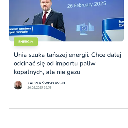
ENERGIA
Unia szuka tańszej energii. Chce dalej
odcinać się od importu paliw
kopalnych, ale nie gazu
KACPER ŚWISŁO­WSKI
26.02.2025 16:39