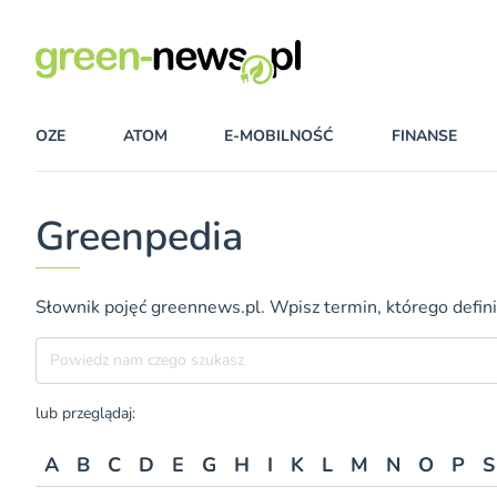
OZE
ATOM
E-MOBILNOŚĆ
FINANSE
Greenpedia
Słownik pojęć greennews.pl. Wpisz termin, którego definic
Szukane hasło
lub przeglądaj:
A
B
C
D
E
G
H
I
K
L
M
N
O
P
S