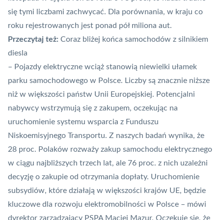
się tymi liczbami zachwycać. Dla porównania, w kraju
co
roku rejestrowanych jest ponad pół miliona aut.
Przeczytaj też:
Coraz bliżej końca samochodów z silnikiem
diesla
– Pojazdy elektryczne wciąż stanowią niewielki ułamek
parku samochodowego w Polsce. Liczby są znacznie niższe
niż w większości państw Unii Europejskiej. Potencjalni
nabywcy wstrzymują się z zakupem, oczekując na
uruchomienie systemu wsparcia z Funduszu
Niskoemisyjnego Transportu. Z naszych badań wynika, że
28 proc. Polaków rozważy zakup samochodu elektrycznego
w ciągu najbliższych trzech lat, ale 76 proc. z nich uzależni
decyzję o zakupie od otrzymania dopłaty. Uruchomienie
subsydiów, które działają w większości krajów UE, będzie
kluczowe dla rozwoju elektromobilności w Polsce – mówi
dyrektor zarządzający PSPA Maciej Mazur. Oczekuje się, że