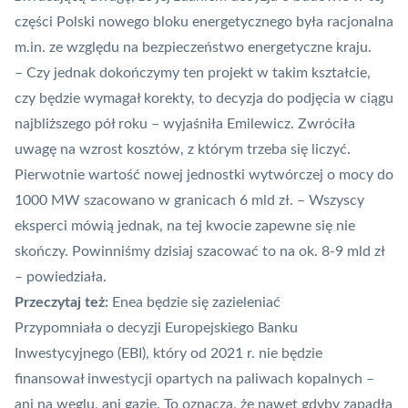
części Polski nowego bloku energetycznego była racjonalna
m.in. ze względu na bezpieczeństwo energetyczne kraju.
– Czy jednak dokończymy ten projekt w takim kształcie,
czy będzie wymagał korekty, to decyzja do podjęcia w ciągu
najbliższego pół roku – wyjaśniła Emilewicz. Zwróciła
uwagę na wzrost kosztów, z którym trzeba się liczyć.
Pierwotnie wartość nowej jednostki wytwórczej o mocy do
1000 MW szacowano w granicach 6 mld zł. – Wszyscy
eksperci mówią jednak, na tej kwocie zapewne się nie
skończy. Powinniśmy dzisiaj szacować to na ok. 8-9 mld zł
– powiedziała.
Przeczytaj też:
Enea będzie się zazieleniać
Przypomniała o decyzji Europejskiego Banku
Inwestycyjnego (EBI), który od 2021 r.
nie będzie
finansował inwestycji
opartych na paliwach kopalnych –
ani na węglu, ani gazie. To oznacza, że nawet gdyby zapadła