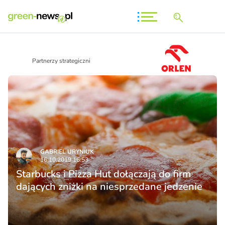
Partnerzy strategiczni
GABRIEL URYNIUK
16.10.2019 16:53
Starbucks i Pizza Hut dołączają do firm
dających zniżki na niesprzedane jedzenie